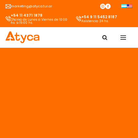
Skip
marketing@atyca.tur.ar
to
+54 11 4371 1878
content
+54 9 11 5452 8187
Oficina de Lunes a Viernes de 10:00
Asistencia 24 hs.
hs. a 19:00 hs.