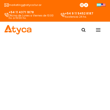
Skip
marketing@atyca.tur.ar
to
+54 11 4371 1878
content
+54 9 11 5452 8187
Oficina de Lunes a Viernes de 10:00
Asistencia 24 hs.
hs. a 19:00 hs.