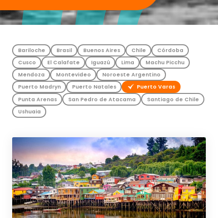
Bariloche
Brasil
Buenos Aires
Chile
Córdoba
Cusco
El Calafate
Iguazú
Lima
Machu Picchu
Mendoza
Montevideo
Noroeste Argentino
Puerto Madryn
Puerto Natales
Puerto Varas
Punta Arenas
San Pedro de Atacama
Santiago de Chile
Ushuaia