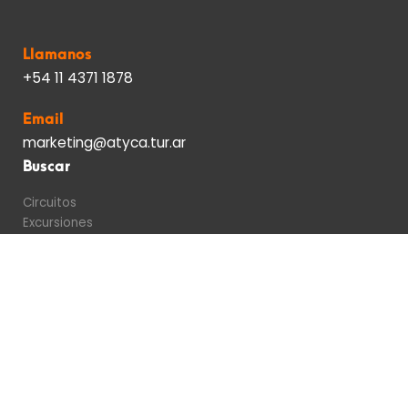
Llamanos
+54 11 4371 1878
Email
marketing@atyca.tur.ar
Buscar
Circuitos
Excursiones
Destinos
Condiciones generales
Turismo emisivo
Sobre nosotros
Empresa
Información útil
Contacto
Política de Privacidad