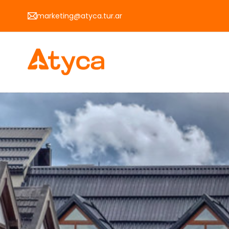
Skip
marketing@atyca.tur.ar
to
content