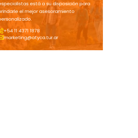
especialistas está a su disposición para
brindarle el mejor asesoramiento
personalizado.
+54 11 4371 1878
marketing@atyca.tur.ar