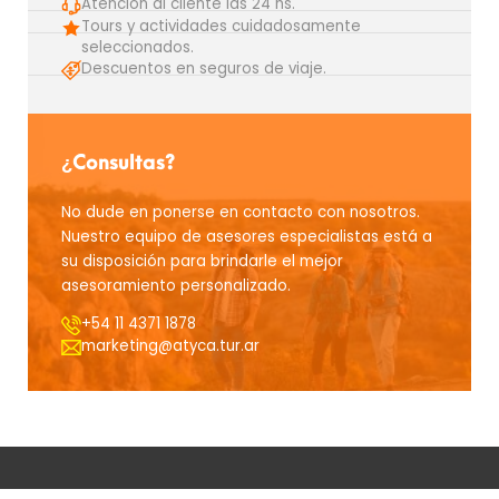
Atención al cliente las 24 hs.
Tours y actividades cuidadosamente
seleccionados.
Descuentos en seguros de viaje.
¿Consultas?
No dude en ponerse en contacto con nosotros.
Nuestro equipo de asesores especialistas está a
su disposición para brindarle el mejor
asesoramiento personalizado.
+54 11 4371 1878
marketing@atyca.tur.ar